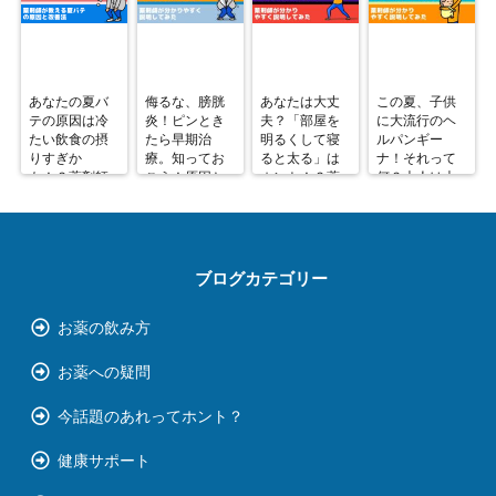
あなたの夏バ
侮るな、膀胱
あなたは大丈
この夏、子供
テの原因は冷
炎！ピンとき
夫？「部屋を
に大流行のヘ
たい飲食の摂
たら早期治
明るくして寝
ルパンギー
りすぎか
療。知ってお
ると太る」は
ナ！それって
も！？薬剤師
こう！原因と
ホント！？薬
何？大人は大
が教える夏バ
対策。薬剤師
剤師が分かり
丈夫？わかり
テの原因と改
が分かりやす
やすく説明し
やすく解説し
善法
く説明してみ
てみた
てみた
た
ブログカテゴリー
お薬の飲み方
お薬への疑問
今話題のあれってホント？
健康サポート