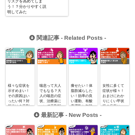
リスクを高めてしま
う！？分かりやすく説
明してみた
関連記事 -
Related Posts
-
様々な症状を
喘息って大人
痩せたい！体
女性に多くて
示すめまい！
でもなる？大
脂肪減らした
症状が様々！
その原因はい
人の喘息の症
い！効率の良
おまけにわか
ったい何？対
状、治療薬に
い運動、有酸
りにくい甲状
処法は？薬剤
ついて薬剤師
素運動と無酸
腺の病気につ
師が分かりや
が詳しく説明
素運動を薬剤
いて薬剤師が
最新記事 -
New Posts
-
すくまとめて
師が詳しく紹
詳しくまとめ
みた
介してみた
てみた