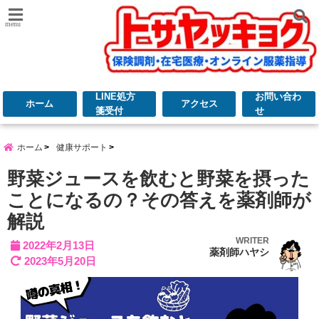
menu
LINE処方
お問い合わ
ホーム
アクセス
箋受付
せ
ホーム
健康サポート
野菜ジュースを飲むと野菜を摂った
ことになるの？その答えを薬剤師が
解説
WRITER
2022年2月13日
薬剤師ハヤシ
2023年5月20日