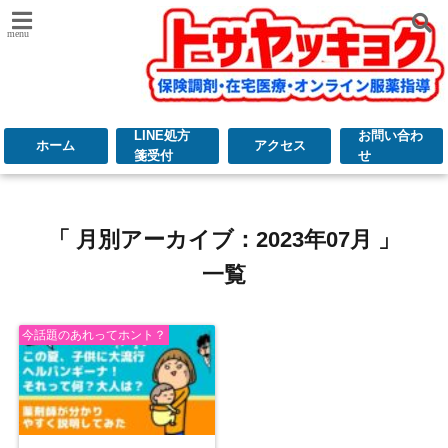
menu
LINE処方
お問い合わ
ホーム
アクセス
箋受付
せ
「 月別アーカイブ：2023年07月 」
一覧
今話題のあれってホント？