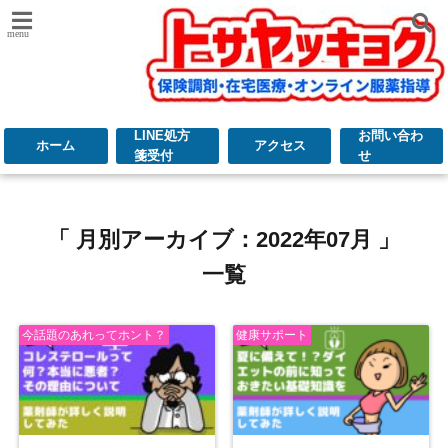
menu
LINE処方
お問い合わ
ホーム
アクセス
箋受付
せ
「 月別アーカイブ：2022年07月 」
一覧
今話題のあれってホント？
健康サポート