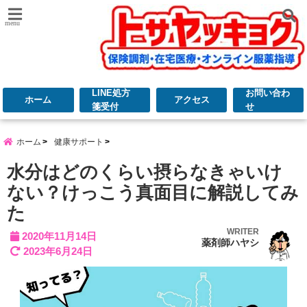
menu
LINE処方
お問い合わ
ホーム
アクセス
箋受付
せ
ホーム
健康サポート
水分はどのくらい摂らなきゃいけ
ない？けっこう真面目に解説してみ
た
WRITER
2020年11月14日
薬剤師ハヤシ
2023年6月24日