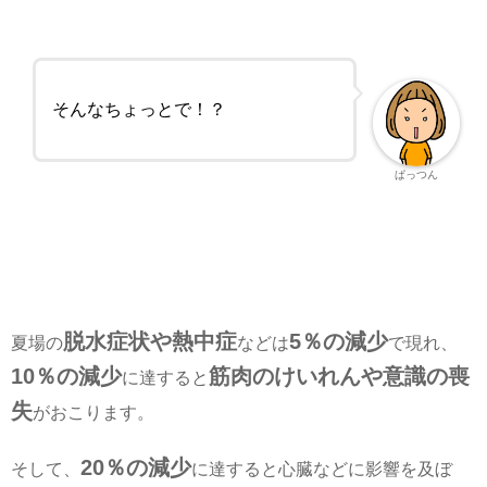
そんなちょっとで！？
ぱっつん
脱水症状や熱中症
5％の減少
夏場の
などは
で現れ、
10％の減少
筋肉のけいれんや意識の喪
に達すると
失
がおこります。
20％の減少
そして、
に達すると心臓などに影響を及ぼ