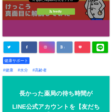
feedly
1
健康サポート
健康
水分
高齢者
長かった薬局の待ち時間が
LINE公式アカウントを【友だち