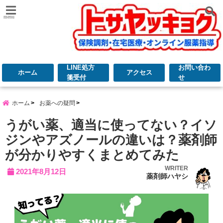
menu
LINE処方
お問い合わ
ホーム
アクセス
箋受付
せ
ホーム
お薬への疑問
うがい薬、適当に使ってない？イソ
ジンやアズノールの違いは？薬剤師
が分かりやすくまとめてみた
WRITER
2021年8月12日
薬剤師ハヤシ