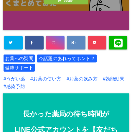
feedly
1
お薬への疑問
今話題のあれってホント？
健康サポート
うがい薬
お薬の使い方
お薬の飲み方
効能効果
感染予防
長かった薬局の待ち時間が
LINE公式アカウントを【友だち