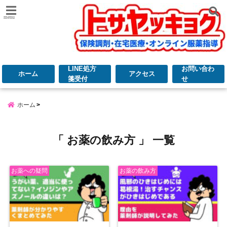
menu
LINE処方
お問い合わ
ホーム
アクセス
箋受付
せ
ホーム
「 お薬の飲み方 」 一覧
お薬への疑問
お薬の飲み方