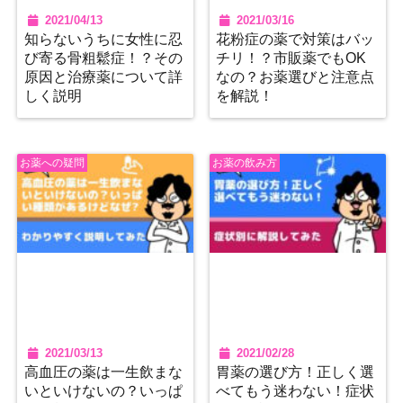
2021/04/13
2021/03/16
知らないうちに女性に忍
花粉症の薬で対策はバッ
び寄る骨粗鬆症！？その
チリ！？市販薬でもOK
原因と治療薬について詳
なの？お薬選びと注意点
しく説明
を解説！
お薬への疑問
お薬の飲み方
2021/03/13
2021/02/28
高血圧の薬は一生飲まな
胃薬の選び方！正しく選
いといけないの？いっぱ
べてもう迷わない！症状