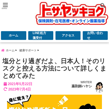
menu
LINE処方
お問い合わ
ホーム
アクセス
箋受付
せ
ホーム
健康サポート
塩分とり過ぎだよ、日本人！そのリ
スクと控える方法について詳しくま
とめてみた
WRITER
2021年5月22日
薬剤師ハヤシ
2023年7月4日