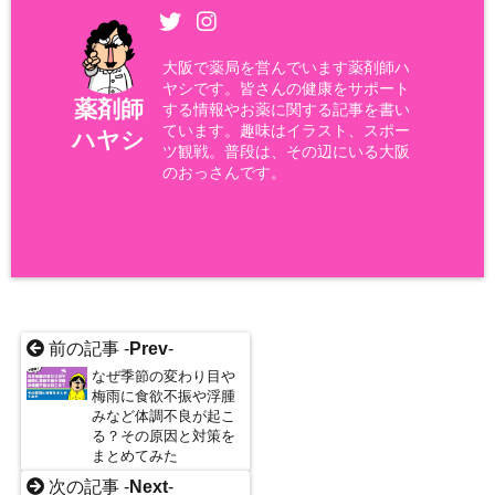
大阪で薬局を営んでいます薬剤師ハ
ヤシです。皆さんの健康をサポート
薬剤師
する情報やお薬に関する記事を書い
ています。趣味はイラスト、スポー
ハヤシ
ツ観戦。普段は、その辺にいる大阪
のおっさんです。
前の記事 -
Prev
-
なぜ季節の変わり目や
梅雨に食欲不振や浮腫
みなど体調不良が起こ
る？その原因と対策を
まとめてみた
次の記事 -
Next
-