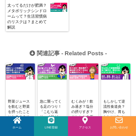
太ってるだけが肥満？
メタボリックシンドロ
ームって？生活習慣病
のリスクは？まとめて
解説
関連記事 -
Related Posts
-
野菜ジュース
急に襲ってく
むくみが！飲
もしかして逆
を飲むと野菜
る足のつり！
み過ぎ？塩分
流性食道炎？
を摂ったこと
「こむら返
の摂りすぎ？
胸やけ、胃も
になるの？そ
り」「足がつ
それとも？原
たれにピンと
の答えを薬剤
る」原因と予
因と解消法を
きたら！症
師が解説
防対策を薬剤
解説してみた
状、原因、薬
ホーム
LINE登録
LINE
アクセス
お問い合わせ
最新記事 -
New Posts
-
師が分かりや
について分か