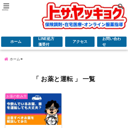
menu
LINE処方
お問い合わ
ホーム
アクセス
箋受付
せ
ホーム
「 お薬と運転 」 一覧
お薬の飲み方